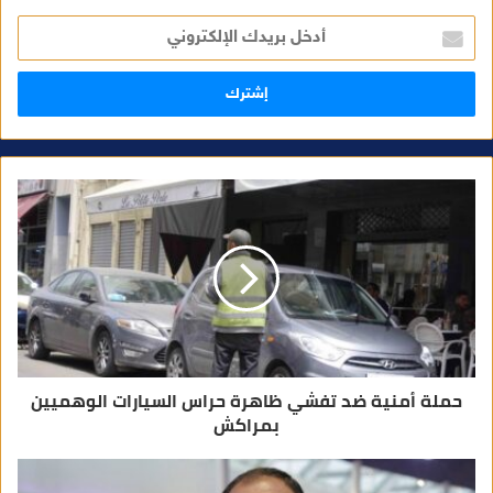
أ
د
خ
ل
ب
ر
ي
د
ك
ا
ل
إ
ل
ك
ت
ر
و
ن
ي
حملة أمنية ضد تفشي ظاهرة حراس السيارات الوهميين
بمراكش