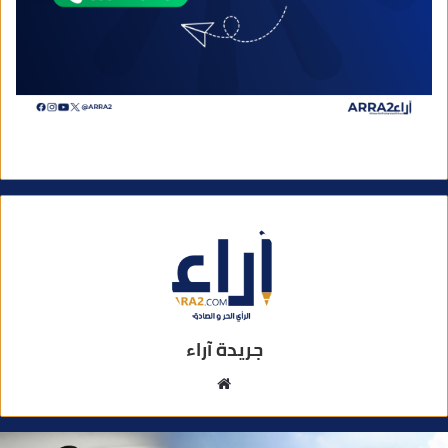
جريدة آراء
م
و
ق