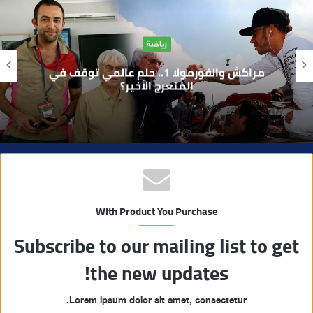
ع
ا
آراء
ل
و
بوفوطا يكتب : بين صمت الحكومة وسباق
ي
الانتخابات… هل أصبحت إدارة الأزمات خارج
أولويات الفاعلين السياسيين؟
ب
With Product You Purchase
Subscribe to our mailing list to get
the new updates!
Lorem ipsum dolor sit amet, consectetur.