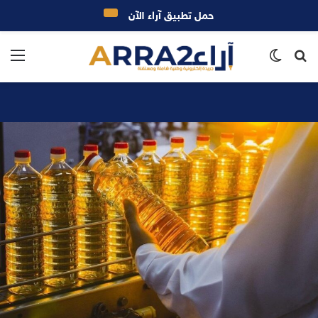
حمل تطبيق آراء الآن
بحث
الوضع
الق
عن
المظلم