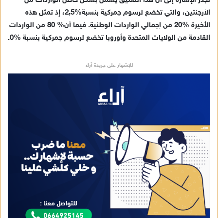
تجدر الإشارة إلى أن هذا التعليق يشمل بشكل خاص الواردات من
الأرجنتين، والتي تخضع لرسوم جمركية بنسبة%2,5، إذ تمثل هذه
الأخيرة %20 من إجمالي الواردات الوطنية. فيما أن% 80 من الواردات
القادمة من الولايات المتحدة وأوروبا تخضع لرسوم جمركية بنسبة %0.
للإشهار على جريدة آراء