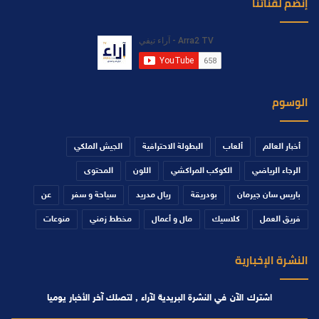
إنضم لقناتنا
الوسوم
أخبار العالم
ألعاب
البطولة الاحترافية
الجيش الملكي
الرجاء الرياضي
الكوكب المراكشي
اللون
المحتوى
باريس سان جيرمان
بودريقة
ريال مدريد
سياحة و سفر
عن
فريق العمل
كلاسيك
مال و أعمال
مخطط زمني
منوعات
النشرة الإخبارية
اشترك الآن في النشرة البريدية لآراء , لتصلك آخر الأخبار يوميا