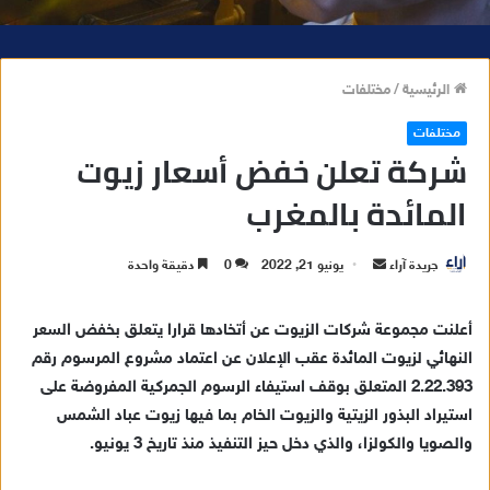
الرئيسية
/
مختلفات
مختلفات
شركة تعلن خفض أسعار زيوت
المائدة بالمغرب
جريدة آراء
أ
يونيو 21, 2022
0
دقيقة واحدة
ر
س
أعلنت مجموعة شركات الزيوت عن أتخادها قرارا يتعلق بخفض السعر
ل
النهائي لزيوت المائدة عقب الإعلان عن اعتماد مشروع المرسوم رقم
ب
2.22.393 المتعلق بوقف استيفاء الرسوم الجمركية المفروضة على
ر
استيراد البذور الزيتية والزيوت الخام بما فيها زيوت عباد الشمس
ي
والصويا والكولزا، والذي دخل حيز التنفيذ منذ تاريخ 3 يونيو.
د
ا