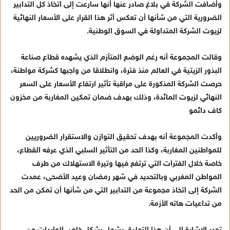
وأضافت الشركة في بلاغ صادر عنها أنها سارعت إلى اتخاذ كل التدابير
إ
الضرورية التي من شأنها أن تعكس أثر هذا القرار على الأسعار النهائية
ل
ك
لزيوت الشركة المتداولة في السوق الوطنية.
ت
ر
وقالت المجموعة أنه رغم الوضع المتأزم الذي يشهده قطاع صناعة
و
البذور الزيتية في العالم منذ فترة، وانطلاقا من واجبها كشركة مواطنة،
ن
حرصت الشركة المذكورة على مراقبة تأثير ارتفاع الأسعار على السعر
ي
النهائي لزيوت المائدة، وذلك بهدف ضمان تمكين المغاربة من مخزون
ا
كاف دائمو
وأكدت المجموعة أنه بهدف تحقيق التوازن والاستقرار الضروريين
للمواطنين المغاربة، وكذا الحد من التأثير السلبي الذي عرفه القطاع،
خاصة خلال الفترات التي ترتفع فيها وتيرة الاستهلاك من طرف
المواطن المغربي وبالتحديد في شهر رمضان وعيد الأضحى، عمدت
الشركة إلى اتخاذ مجموعة من التدابير التي من شأنها أن تمكن من الحد
من تداعيات هاته الأزمة.