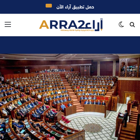
حمل تطبيق آراء الآن
بحث
الوضع
الق
عن
المظلم