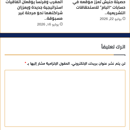
حصيلة حنيش تعزز موقعه في
المغرب وفرنسا يوقعان اتفاقيات
حسابات “البام” للاستحقاقات
استراتيجية جديدة ويعززان
التشريعية..
شراكتهما نحو مرحلة غير
مسبوقة..
يوليو 22, 2026
يوليو 16, 2026
اترك تعليقاً
لن يتم نشر عنوان بريدك الإلكتروني.
الحقول الإلزامية مشار إليها بـ
*
ا
ل
ت
ع
ل
ي
ق