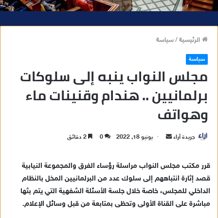
الرئيسية
/
سياسة
سياسة
مجلس النواب ينبه إلى سلوكات
برلمانيين .. هندام وقنينات ماء
وهواتف
جريدة آراء
أ
يونيو 18, 2022
0
2 دقائق
ر
س
قرر مكتب مجلس النواب مراسلة رؤساء الفرق والمجموعة النيابية
ل
قصد إثارة انتباههم إلى سلوك عدد من البرلمانيين المخل بالنظام
ب
الداخلي للمجلس، خاصة خلال جلسة الأسئلة الشفهية التي يتم بثها
ر
مباشرة على القناة الأولى وتحظى بمتابعة من قبل وسائل الإعلام.
ي