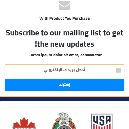
With Product You Purchase
Subscribe to our mailing list to get
the new updates!
Lorem ipsum dolor sit amet, consectetur.
أ
د
خ
ل
ب
ر
ي
د
ك
ا
ل
إ
ل
ك