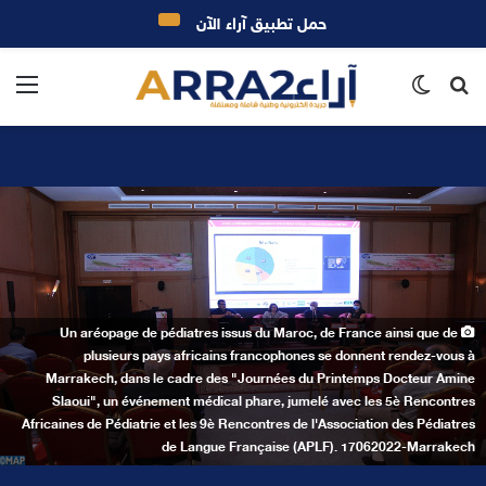
حمل تطبيق آراء الآن
بحث
الوضع
الق
عن
المظلم
Un aréopage de pédiatres issus du Maroc, de France ainsi que de
plusieurs pays africains francophones se donnent rendez-vous à
Marrakech, dans le cadre des "Journées du Printemps Docteur Amine
Slaoui", un événement médical phare, jumelé avec les 5è Rencontres
Africaines de Pédiatrie et les 9è Rencontres de l'Association des Pédiatres
de Langue Française (APLF). 17062022-Marrakech