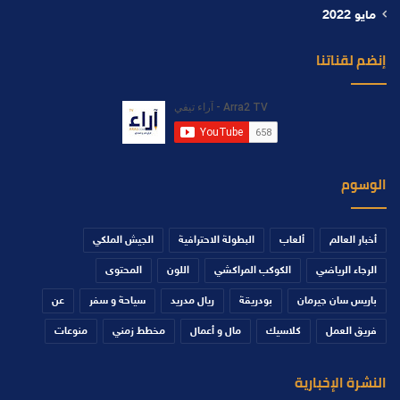
مايو 2022
إنضم لقناتنا
الوسوم
أخبار العالم
ألعاب
البطولة الاحترافية
الجيش الملكي
الرجاء الرياضي
الكوكب المراكشي
اللون
المحتوى
باريس سان جيرمان
بودريقة
ريال مدريد
سياحة و سفر
عن
فريق العمل
كلاسيك
مال و أعمال
مخطط زمني
منوعات
النشرة الإخبارية