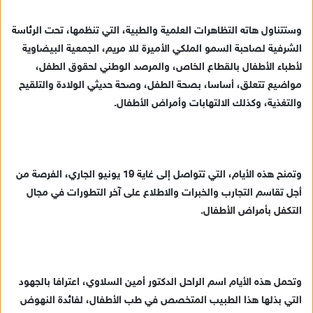
ك
ت
وستتناول هاته التظاهرات العلمية والطبية، التي تنظمها، تحت الرئاسة
ر
الشرفية لصاحبة السمو الملكي الأميرة للا مريم، الجمعية البيضاوية
و
لأطباء الأطفال بالقطاع الخاص، والمرصد الوطني لحقوق الطفل،
ن
مواضيع تتعلق، أساسا، بصحة الطفل، وصحة حديثي الولادة والتلقيح
ي
والتغذية، وكذلك الالتهابات وأمراض الأطفال.
ا
وتمنح هذه الأيام، التي تتواصل إلى غاية 19 يونيو الجاري، الفرصة من
أجل تقاسم التجارب والخبرات والاطلاع على آخر التطورات في مجال
التكفل بأمراض الأطفال.
وتحمل هذه الأيام اسم الراحل الدكتور أمين السلاوي، اعترافا بالجهود
التي بذلها هذا الطبيب المتخصص في طب الأطفال، لفائدة النهوض