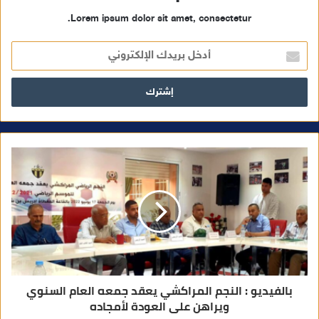
Lorem ipsum dolor sit amet, consectetur.
أ
د
خ
ل
ب
ر
ي
د
ك
ا
ل
إ
ل
ك
ت
ر
و
ن
ي
بالفيديو : النجم المراكشي يعقد جمعه العام السنوي
ويراهن على العودة لأمجاده