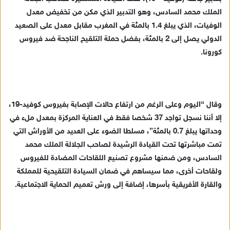
الملك محمد السادس، وهو التدبير الذي مكن من تخفيض معدل
الوفيات، الذي يبلغ 1.4 بالمئة في المغرب مقابل معدل على الصعيد
الدولي يصل إلى 2 بالمئة، بفضل حملة التلقيح الناجحة ضد فيروس
كورونا.
وقال “اليوم وعلى الرغم من ارتفاع حالات الإصابة بفيروس كوفيد-19،
إلا أننا نسجل تواجد 37 شخصا فقط في العناية المركزة بمعدل ملء في
وحداتها يبلغ 0.7 بالمئة”، مسلطا الضوء على العديد من الأوراش التي
تمت مباشرتها تحت القيادة الرشيدة لصاحب الجلالة الملك محمد
السادس، ومن ضمنها مشروع تصنيع اللقاحات المضادة للفيروس
ولقاحات أخرى، مما سيساهم في ضمان السيادة التلقيحية للمملكة
والقارة الأفريقية بأسرها، إضافة إلى ورش تعميم الحماية الاجتماعية.