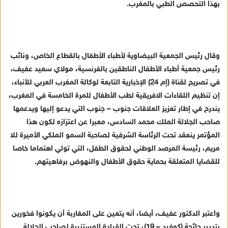
بهذا التحصص الطبي بالمغرب.
وقال رئيس الجمعية البيضاوية لأطباء الأطفال بالقطاع الخاص، ونائب
رئيس جمعية أطباء الأطفال الناطقين بالفرنسية، مولاي سعيد عفيف،
في تصريح لقناة (إم 24) الإخبارية التابعة لوكالة المغرب العربي للأنباء،
إن تنظيم اللقاءات الافريقية لطب الأطفال للمرة الخامسة في المغرب،
يندرح في إطار تعزيز العلاقات جنوب – جنوب التي يدعو إليها ويدعمها
صاحب الجلالة الملك محمد السادس، معبرا عن اعتزازه لكون هذا
المؤتمر ينعقد تحت الرئاسة الشرفية لصاحبة السمو الملكي الأميرة للا
مريم، رئيسة المرصد الوطني لحقوق الطفل، التي تولي اهتماما خاصا
للقضايا المتعلقة بحماية حقوق الأطفال والنهوض برفاهيتهم.
واعتبر الدكتور عفيف، أيضا، أنه يتعين على المغاربة أن يكونوا فخورين
بتدبير جائحة (كوفيد – 19)، تحت القيادة المستنيرة لصاحب الجلالة