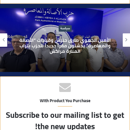
و
ق
ع
ا
سياسة
ل
و
الأمين الجهوي طارق حنيش وقيادات “الأصالة
ي
والمعاصرة” يدشنون مقراً جديداً للحزب بتراب
المنارة مراكش
ب
With Product You Purchase
Subscribe to our mailing list to get
the new updates!