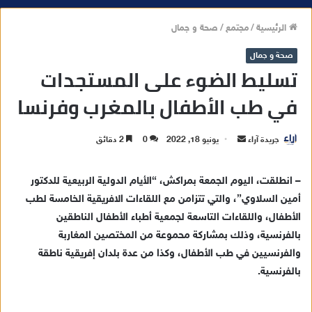
الرئيسية
/
مجتمع
/
صحة و جمال
صحة و جمال
تسليط الضوء على المستجدات
في طب الأطفال بالمغرب وفرنسا
جريدة آراء
أ
يونيو 18, 2022
0
2 دقائق
ر
س
– انطلقت، اليوم الجمعة بمراكش، “الأيام الدولية الربيعية للدكتور
ل
أمين السلاوي”، والتي تتزامن مع اللقاءات الافريقية الخامسة لطب
ب
الأطفال، واللقاءات التاسعة لجمعية أطباء الأطفال الناطقين
ر
بالفرنسية، وذلك بمشاركة محموعة من المختصين المغاربة
ي
والفرنسيين في طب الأطفال، وكذا من عدة بلدان إفريقية ناطقة
د
بالفرنسية.
ا
إ
ل