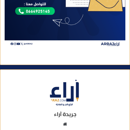
جريدة آراء
م