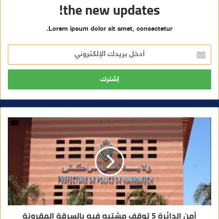
the new updates!
Lorem ipsum dolor sit amet, consectetur.
أ
د
خ
ل
ب
ر
ي
د
ك
ا
ل
إ
ل
ك
ت
ر
و
ن
ي
أمن الدائرة 5 توقف مشتبه فيه بالسرقة المقرونة