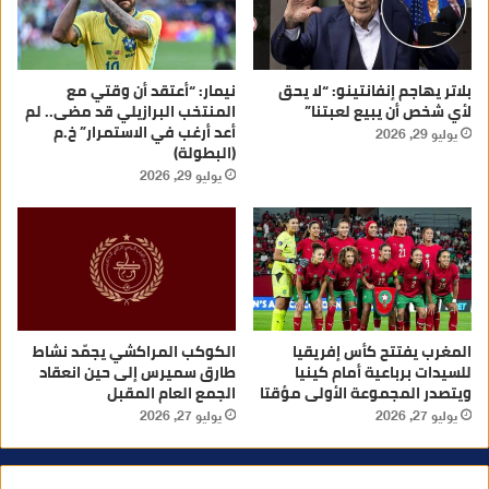
بلاتر يهاجم إنفانتينو: “لا يحق
نيمار: “أعتقد أن وقتي مع
لأي شخص أن يبيع لعبتنا”
المنتخب البرازيلي قد مضى.. لم
أعد أرغب في الاستمرار” خ.م
يوليو 29, 2026
(البطولة)
يوليو 29, 2026
المغرب يفتتح كأس إفريقيا
الكوكب المراكشي يجمّد نشاط
للسيدات برباعية أمام كينيا
طارق سميرس إلى حين انعقاد
ويتصدر المجموعة الأولى مؤقتا
الجمع العام المقبل
يوليو 27, 2026
يوليو 27, 2026