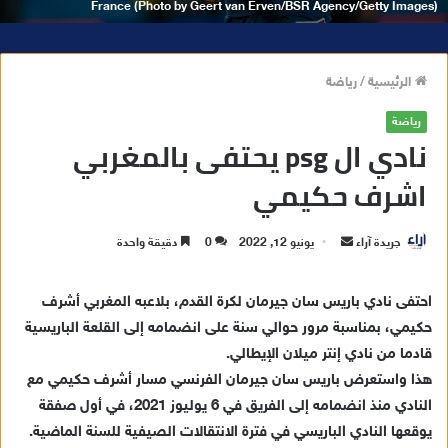
France (Photo by Geert van Erven/BSR Agency/Getty Images)
الرئيسية
/
رياضة
رياضة
نادي ال psg يحتفى بالمغربي
اشرف حكيمي
جريدة آراء
أ
يونيو 12, 2022
0
دقيقة واحدة
ر
س
احتفى نادي باريس سان جيرمان لكرة القدم، بلاعبه المغربي أشرف
ل
حكيمي، بمناسبة مرور حوالي سنة على انضمامه إلى القلعة الباريسية
ب
قادما من نادي إنتر ميلان الإيطالي.
ر
هذا واستعرض باريس سان جيرمان الفرنسي مسار أشرف حكيمي مع
ي
النادي منذ انضمامه إلى الفريق في 6 يوليوز 2021، في أول صفقة
د
يوقعها النادي الباريسي في فترة الانتقالات الصيفية للسنة الماضية.
ا