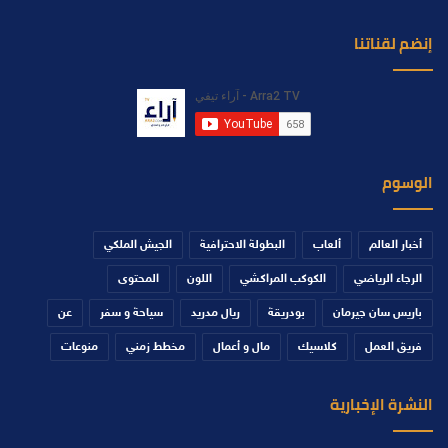
إنضم لقناتنا
الوسوم
أخبار العالم
ألعاب
البطولة الاحترافية
الجيش الملكي
الرجاء الرياضي
الكوكب المراكشي
اللون
المحتوى
باريس سان جيرمان
بودريقة
ريال مدريد
سياحة و سفر
عن
فريق العمل
كلاسيك
مال و أعمال
مخطط زمني
منوعات
النشرة الإخبارية