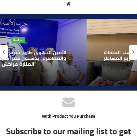
م
و
ق
ع
ا
سياسة
ل
و
الأمين الجهوي طارق حنيش وقيادات “الأصالة
ي
والمعاصرة” يدشنون مقراً جديداً للحزب بتراب
المنارة مراكش
ب
With Product You Purchase
Subscribe to our mailing list to get