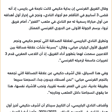
إ
وقال الفريق الفرنسي إن بداية حكيمي كانت ناجحة في باريس، إذ أنه
ل
ك
قضى 3 أسابيع في التأقلم مع أجواء النادي، ونجح في إحراز أول أهدافه
ت
من أول مباراة رسمية له مع النادي في ملعب “الفجر”، أمام فريق
ر
تروا، برسم الجولة الأولى من الدوري الفرنسي الممتاز.
و
ن
وتطرق النادي الباريسي لعلاقة الصداقة التي تجمع حكيمي ونجم
ي
الفريق الأول كيليان مبابي، وقال: “بسرعة نشأت علاقة صداقة بين
ا
اللاعبين سمحت لهما بتطوير أداء الفريق، إذ أن اللاعب المغربي قدم 3
تمريرات حاسمة لزميله الفرنسي”.
وفي هذا السياق، قال أشرف حكيمي عن علاقة الصداقة التي تجمعه
بالنجم الفرنسي مبابي: “نحن أصدقاء جيدون جدا، انسجمنا سريعا
بطريقة عادية، نحن في العمر نفسه تقريبا، ونحب الأشياء نفسها، هذا
ما يقوي انسجامنا داخل الملعب وخارجه”.
وأضاف النادي الباريسي، أن التاريخ سيذكر أن أشرف حكيمي أحرز أول