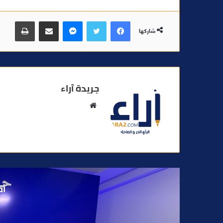
فيسبوك
تويتر
ماسنجر
مشاركة عبر البريد
طباعة
شاركها
جريدة آراء
م
و
ق
ع
ا
ل
و
أق
ي
ب