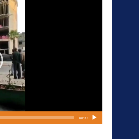
مشغل
ت
الفيديو
ر
و
ن
ي
ا
00:00