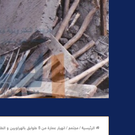
الرئيسية
/
مجتمع
/
انهيار عمارة من 5 طوابق بالهراويين و الطاشرون هرب (فيديو)