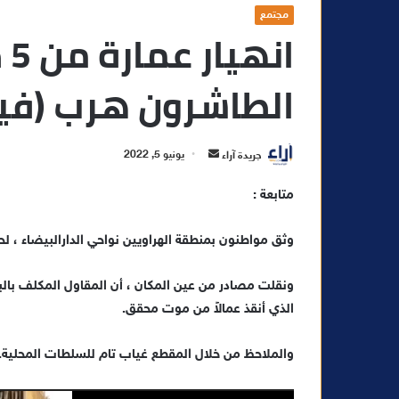
مجتمع
ان
الطاشرون هرب (في
أ
جريدة آراء
يونيو 5, 2022
ر
متابعة :
س
ل
وثق مواطنون بمنطقة الهراويين نواحي الدارالبيضاء ، لحظ
ب
ر
ي
ونقلت مصادر من عين المكان ، أن المقاول المكلف بالب
د
الذي أنقذ عمالاً من موت محقق.
ا
إ
والملاحظ من خلال المقطع غياب تام للسلطات المحلية.
ل
ك