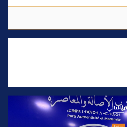
رأ التالي
حوادث