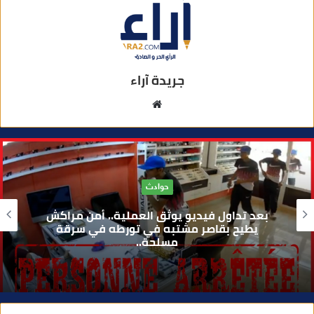
جريدة آراء
موقع
الويب
حوادث
بعد تداول فيديو يوثق العملية.. أمن مراكش
يطيح بقاصر مشتبه في تورطه في سرقة
مسلحة..