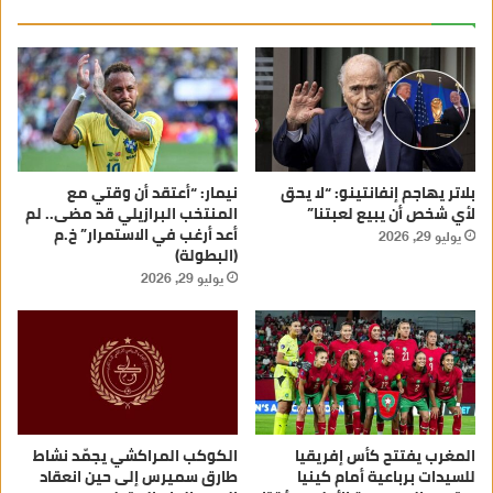
بلاتر يهاجم إنفانتينو: “لا يحق
نيمار: “أعتقد أن وقتي مع
لأي شخص أن يبيع لعبتنا”
المنتخب البرازيلي قد مضى.. لم
أعد أرغب في الاستمرار” خ.م
يوليو 29, 2026
(البطولة)
يوليو 29, 2026
المغرب يفتتح كأس إفريقيا
الكوكب المراكشي يجمّد نشاط
للسيدات برباعية أمام كينيا
طارق سميرس إلى حين انعقاد