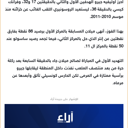
أحرز أوليفيه جيرو الهدفين الأول والثاني بالدقيقتين 17 و32، وفرانك
كيسي بالدقيقة 36، ليستعيد الروسونيري اللقب الغائب عن خزائنه منذ
موسم 2010-2011.
بهذا الفوز، أنهى ميلان المسابقة بالمركز الأول برصيد 86 نقطة بفارق
نقطتين عن إنتر الذي حل بالمركز الثاني، فيما تجمد رصيد ساسولو عند
50 نقطة بالمركز ال 11.
التهديد الأول في المباراة لصالح ميلان جاء بالدقيقة السابعة بعد ركلة
حرة من بعد منتصف الملعب نفذت داخل المنطقة ليقابلها جيرو
برأسية ممتازة في المرمى لكن الحارس كونسيلي تألق وأبعدها عن
مرماه.
للإشهار على جريدة آراء