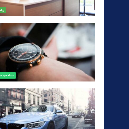
ريا
سياحة و س