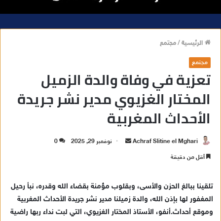
الرئيسية
/
مجتمع
مجتمع
تعزية في وفاة والدة الزميل
المختار الغزيوي مدير نشر جريدة
الأحداث المغربية
Achraf Slitine el Mghari
أ
نوفمبر 29, 2025
0
ر
أقل من دقيقة
س
ل
تلقينا ببالغ الحزن والأسى، وبقلوب مؤمنة بقضاء الله وقدره، نبأ رحيل
ب
المغفور لها بإذن الله، والدة زميلنا مدير نشر جريدة الأحداث المغربية
ر
وموقع أحداث.أنفو، الأستاذ المختار الغزيوي، التي لبت نداء ربها راضية
ي