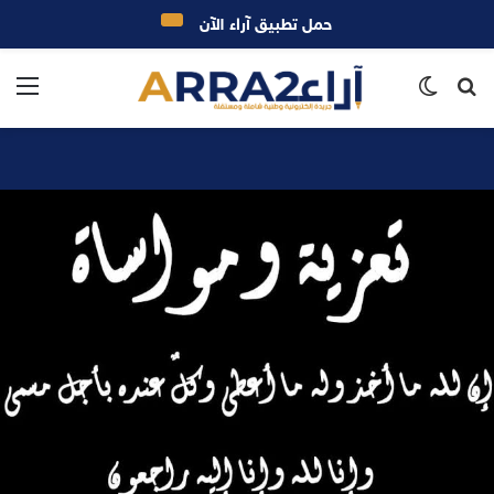
حمل تطبيق آراء الآن
بحث
الوضع
الق
عن
المظلم