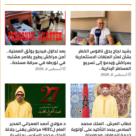
رشيد نجاح يدق ناقوس الخطر
بعد تداول فيديو يوثق العملية..
بشأن تعثر الملفات الاستثمارية
أمن مراكش يطيح بقاصر مشتبه
بمراكش ويدعو إلى تسريع
في تورطه في سرقة مسلحة..
المساطر الإدارية..
أغسطس 4, 2026
أغسطس 6, 2026
خطاب العرش.. الملك محمد
د.مولاي أحمد العمراني المدير
السادس يجدد التأكيد على أولوية
العام لHEEC مراكش يهنئ جلالة
خدمة المواطن ومواصلة
الملك محمد السادس بمناسبة