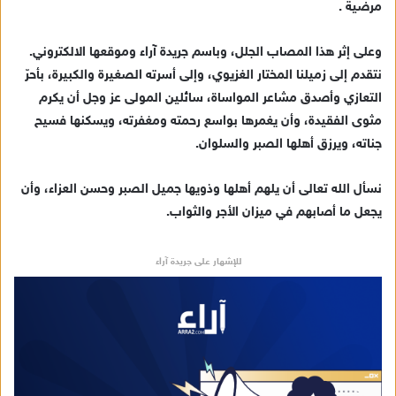
مرضية .
د
ا
إ
وعلى إثر هذا المصاب الجلل، وباسم جريدة آراء وموقعها الالكتروني.
ل
نتقدم إلى زميلنا المختار الغزيوي، وإلى أسرته الصغيرة والكبيرة، بأحرّ
ك
التعازي وأصدق مشاعر المواساة، سائلين المولى عز وجل أن يكرم
ت
مثوى الفقيدة، وأن يغمرها بواسع رحمته ومغفرته، ويسكنها فسيح
ر
جناته، ويرزق أهلها الصبر والسلوان.
و
ن
نسأل الله تعالى أن يلهم أهلها وذويها جميل الصبر وحسن العزاء، وأن
ي
يجعل ما أصابهم في ميزان الأجر والثواب.
ا
للإشهار على جريدة آراء