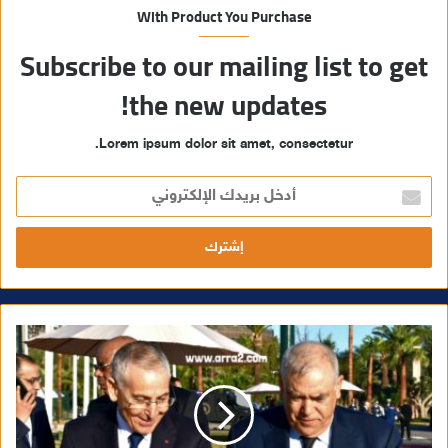
With Product You Purchase
Subscribe to our mailing list to get
the new updates!
Lorem ipsum dolor sit amet, consectetur.
أ
د
خ
ل
ب
ر
ي
د
ك
ا
ل
إ
ل
ك
ت
ر
و