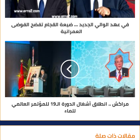
ن
ي
في عهد الوالي الجديد … ضيعة القجام تفضح الفوضى
العمرانية
مراكش .. انطلاق أشغال الدورة الـ19 للمؤتمر العالمي
للماء
مقالات ذات صلة