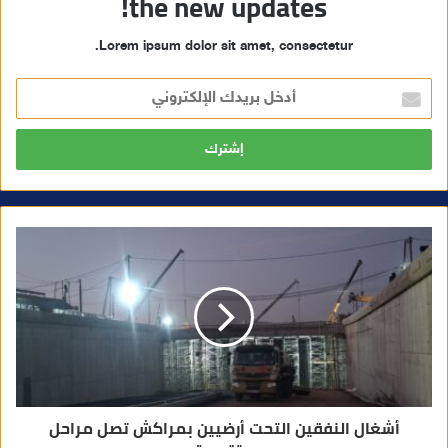
the new updates!
Lorem ipsum dolor sit amet, consectetur.
أ
د
خ
ل
ب
ر
ي
د
ك
ا
ل
إ
ل
ك
ت
ر
و
ن
ي
أشغال النفقين التحت أرضيين بمراكش تصل مراحل