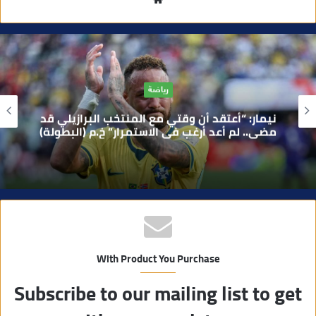
و
ق
ع
ا
مجتمع
ل
و
إقليم قلعة السراغنة.. تدشين محطة لتحلية
ي
المياه وإعطاء انطلاقة بناء إعداديتين بكلفة
27.3 مليون درهم
ب
With Product You Purchase
Subscribe to our mailing list to get