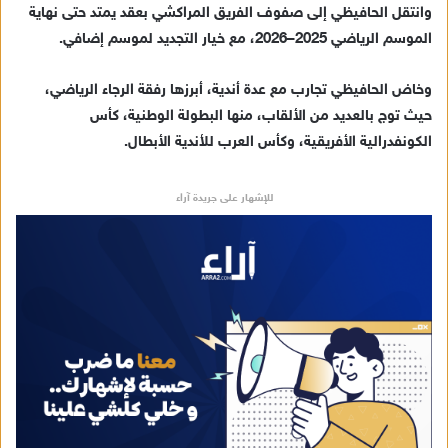
وانتقل الحافيظي إلى صفوف الفريق المراكشي بعقد يمتد حتى نهاية
د
ا
الموسم الرياضي 2025–2026، مع خيار التجديد لموسم إضافي.
إ
ل
وخاض الحافيظي تجارب مع عدة أندية، أبرزها رفقة الرجاء الرياضي،
ك
حيث توج بالعديد من الألقاب، منها البطولة الوطنية، كأس
ت
الكونفدرالية الأفريقية، وكأس العرب للأندية الأبطال.
ر
و
للإشهار على جريدة آراء
ن
ي
ا