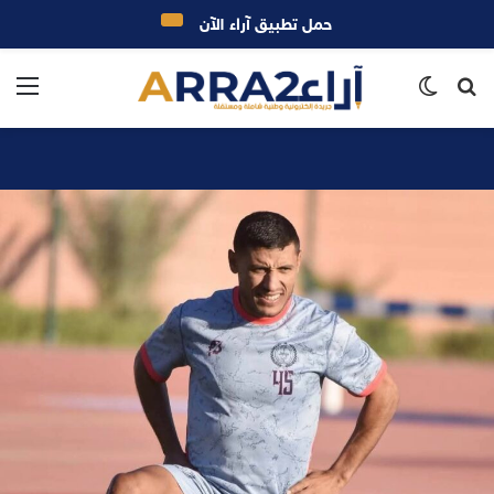
حمل تطبيق آراء الآن
بحث
الوضع
الق
عن
المظلم