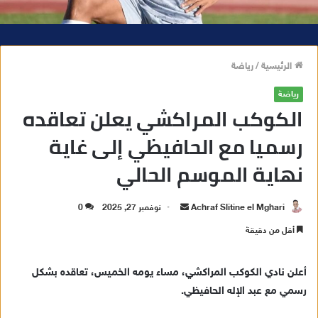
الرئيسية
/
رياضة
رياضة
الكوكب المراكشي يعلن تعاقده
رسميا مع الحافيظي إلى غاية
نهاية الموسم الحالي
Achraf Slitine el Mghari
أ
نوفمبر 27, 2025
0
ر
أقل من دقيقة
س
ل
أعلن نادي الكوكب المراكشي، مساء يومه الخميس، تعاقده بشكل
ب
رسمي مع عبد الإله الحافيظي.
ر
ي