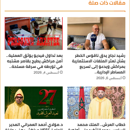
مقالات ذات صلة
رشيد نجاح يدق ناقوس الخطر
بعد تداول فيديو يوثق العملية..
بشأن تعثر الملفات الاستثمارية
أمن مراكش يطيح بقاصر مشتبه
بمراكش ويدعو إلى تسريع
في تورطه في سرقة مسلحة..
المساطر الإدارية..
أغسطس 4, 2026
أغسطس 6, 2026
خطاب العرش.. الملك محمد
د.مولاي أحمد العمراني المدير