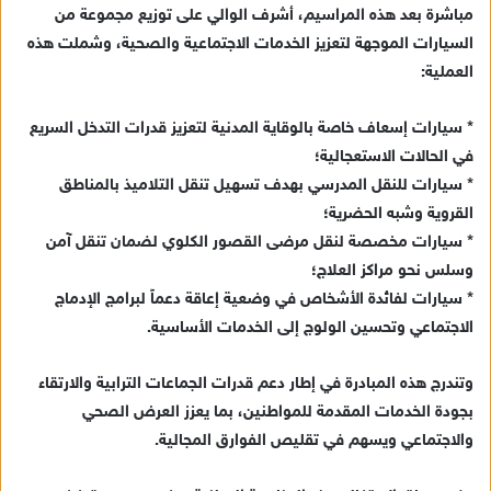
مباشرة بعد هذه المراسيم، أشرف الوالي على توزيع مجموعة من
ا
السيارات الموجهة لتعزيز الخدمات الاجتماعية والصحية، وشملت هذه
إ
العملية:
ل
ك
ت
* سيارات إسعاف خاصة بالوقاية المدنية لتعزيز قدرات التدخل السريع
ر
في الحالات الاستعجالية؛
و
* سيارات للنقل المدرسي بهدف تسهيل تنقل التلاميذ بالمناطق
ن
القروية وشبه الحضرية؛
ي
* سيارات مخصصة لنقل مرضى القصور الكلوي لضمان تنقل آمن
ا
وسلس نحو مراكز العلاج؛
* سيارات لفائدة الأشخاص في وضعية إعاقة دعماً لبرامج الإدماج
الاجتماعي وتحسين الولوج إلى الخدمات الأساسية.
وتندرج هذه المبادرة في إطار دعم قدرات الجماعات الترابية والارتقاء
بجودة الخدمات المقدمة للمواطنين، بما يعزز العرض الصحي
والاجتماعي ويسهم في تقليص الفوارق المجالية.