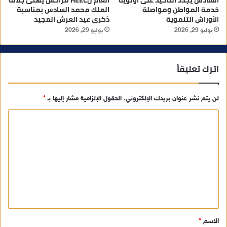
السادس يجدد التأكيد على أولوية
العام لHEEC مراكش يهنئ جلالة
خدمة المواطن ومواصلة
الملك محمد السادس بمناسبة
الأوراش التنموية
ذكرى عيد العرش المجيد
يوليو 29, 2026
يوليو 29, 2026
اترك تعليقاً
لن يتم نشر عنوان بريدك الإلكتروني.
الحقول الإلزامية مشار إليها بـ
*
ا
ل
ت
ع
ل
ي
ق
الاسم
*
*