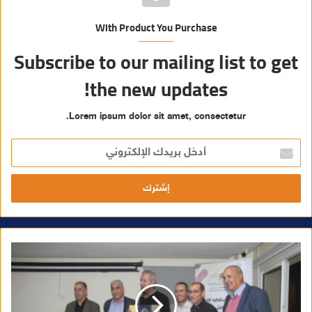
With Product You Purchase
Subscribe to our mailing list to get
the new updates!
Lorem ipsum dolor sit amet, consectetur.
أ
د
خ
ل
ب
ر
ي
د
ك
ا
ل
إ
ل
ك
ت
ر