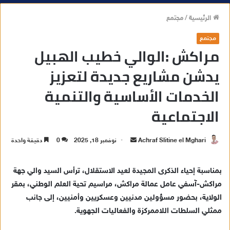
الرئيسية
/
مجتمع
مجتمع
مراكش :الوالي خطيب الهبيل
يدشن مشاريع جديدة لتعزيز
الخدمات الأساسية والتنمية
الاجتماعية
Achraf Slitine el Mghari
أ
نوفمبر 18, 2025
0
دقيقة واحدة
ر
س
بمناسبة إحياء الذكرى المجيدة لعيد الاستقلال، ترأس السيد والي جهة
ل
مراكش-آسفي عامل عمالة مراكش، مراسيم تحية العلم الوطني، بمقر
ب
الولاية، بحضور مسؤولين مدنيين وعسكريين وأمنيين، إلى جانب
ر
ممثلي السلطات اللاممركزة والفعاليات الجهوية.
ي
د