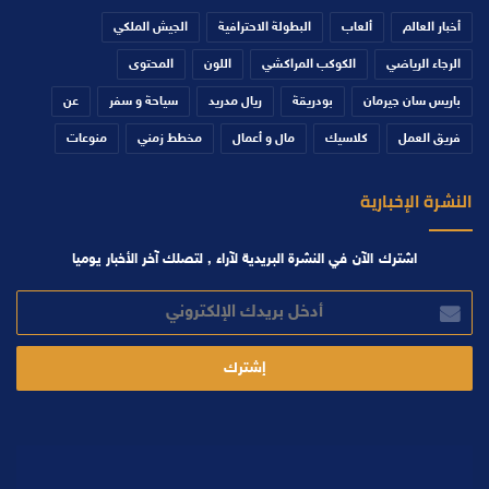
أخبار العالم
ألعاب
البطولة الاحترافية
الجيش الملكي
الرجاء الرياضي
الكوكب المراكشي
اللون
المحتوى
باريس سان جيرمان
بودريقة
ريال مدريد
سياحة و سفر
عن
فريق العمل
كلاسيك
مال و أعمال
مخطط زمني
منوعات
النشرة الإخبارية
اشترك الآن في النشرة البريدية لآراء , لتصلك آخر الأخبار يوميا
أدخل
بريدك
الإلكتروني