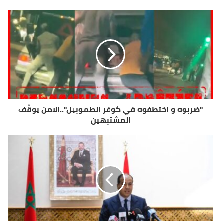
ك
ا
ل
إ
ل
ك
ت
ر
و
ن
ي
"ضربوه و اختطفوه في كوفر الطموبيل"..الامن يوقّف
المشتبهين