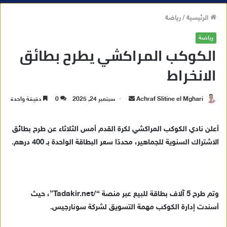
الرئيسية
/
رياضة
رياضة
الكوكب المراكشي يطرح بطائق
الانخراط
Achraf Slitine el Mghari
أ
سبتمبر 24, 2025
0
دقيقة واحدة
ر
س
أعلن نادي الكوكب المراكشي لكرة القدم أمس الثلاثاء عن طرح بطائق
ل
الاشتراك السنوية للجماهير، محددًا سعر البطاقة الواحدة بـ 400 درهم.
ب
ر
ي
د
وتم طرح 5 آلاف بطاقة للبيع عبر منصة “/Tadakir.net”، حيث
ا
أسندت إدارة الكوكب مهمة التسويق لشركة سونارجيس.
إ
ل