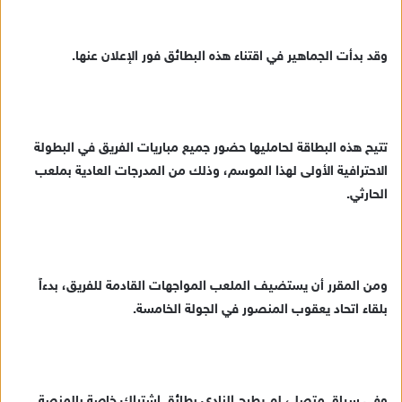
ك
ت
ر
وقد بدأت الجماهير في اقتناء هذه البطائق فور الإعلان عنها.
و
ن
ي
ا
تتيح هذه البطاقة لحامليها حضور جميع مباريات الفريق في البطولة
الاحترافية الأولى لهذا الموسم، وذلك من المدرجات العادية بملعب
الحارثي.
ومن المقرر أن يستضيف الملعب المواجهات القادمة للفريق، بدءاً
بلقاء اتحاد يعقوب المنصور في الجولة الخامسة.
وفي سياق متصل، لم يطرح النادي بطائق اشتراك خاصة بالمنصة