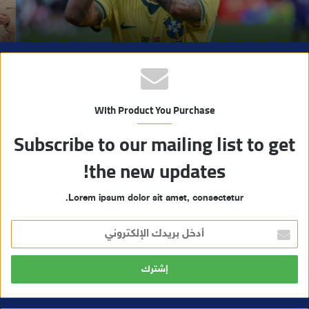
With Product You Purchase
Subscribe to our mailing list to get
the new updates!
Lorem ipsum dolor sit amet, consectetur.
أ
د
خ
ل
ب
ر
ي
د