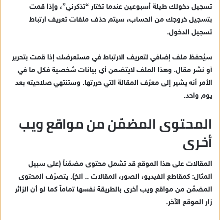
تسجيل دخولك طيلة أسبوعين عندما تختار “تذكرني”، وإذا قمت
بتسجيل خروجك من الحساب، سيتم حذف ملفات تعريف ارتباط
تسجيل الدخول.
سيُحفظ ملف إضافي لتعريف الارتباط في مستعرضك إذا قمت بتحرير
أو نشر مقال. وهذا الملف لايتضمن أي بيانات شخصية فكل ما في
الأمر أنه يشير إلى معرّف المقالة التي حررتها. وستنتهي صلاحيته بعد
يوم واحد.
المحتوى المضمّن من مواقع ويب
أخرى
المقالات على هذا الموقع قد تشمل محتوى مضمّناً (على سبيل
المثال: كمقاطع الفيديو، الصور، المقالات .. الخ). يتصرّف المحتوى
المضمَّن من مواقع ويب أخرى بالطريقة نفسها تماماً كما لو أن الزائر
زار الموقع الآخر.