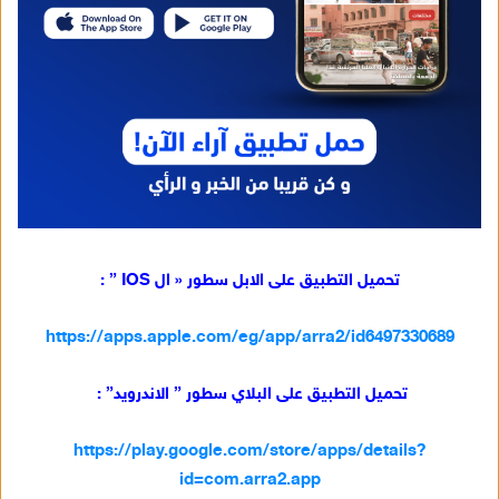
تحميل التطبيق على الابل سطور « ال IOS ” :
https://apps.apple.com/eg/app/arra2/id6497330689
تحميل التطبيق على البلاي سطور ” الاندرويد” :
https://play.google.com/store/apps/details?
id=com.arra2.app