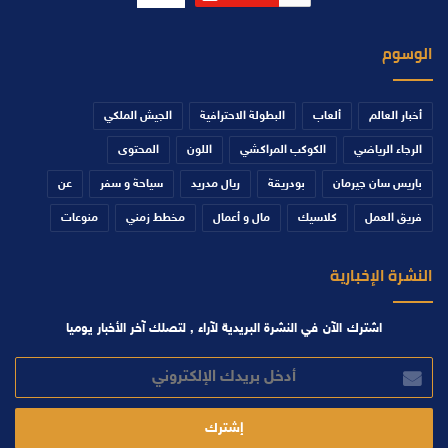
الوسوم
أخبار العالم
ألعاب
البطولة الاحترافية
الجيش الملكي
الرجاء الرياضي
الكوكب المراكشي
اللون
المحتوى
باريس سان جيرمان
بودريقة
ريال مدريد
سياحة و سفر
عن
فريق العمل
كلاسيك
مال و أعمال
مخطط زمني
منوعات
النشرة الإخبارية
اشترك الآن في النشرة البريدية لآراء , لتصلك آخر الأخبار يوميا
أدخل
بريدك
الإلكتروني